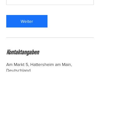
Weiter
Kontaktangaben
Am Markt 5, Hattersheim am Main,
Deutschland
+491786521473
info@mecomotion.de