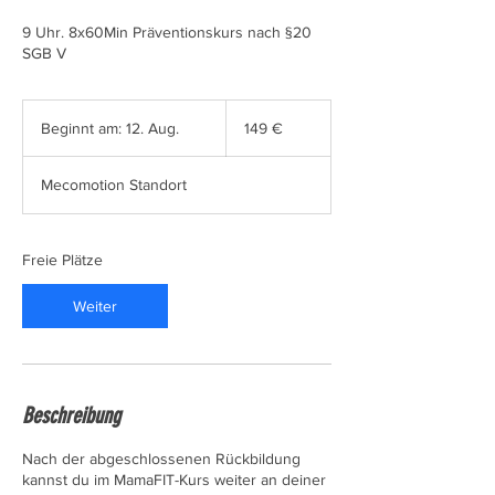
9 Uhr. 8x60Min Präventionskurs nach §20
SGB V
149
Euro
Beginnt am: 12. Aug.
B
149 €
e
g
Mecomotion Standort
i
n
n
t
Freie Plätze
a
m
Weiter
:
1
2
.
A
Beschreibung
u
g
Nach der abgeschlossenen Rückbildung
.
kannst du im MamaFIT-Kurs weiter an deiner