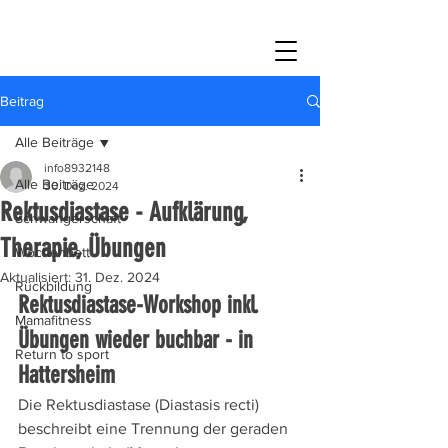
Beitrag
Alle Beiträge
info8932148
Alle Beiträge
30. Dez. 2024
Rektusdiastase - Aufklärung,
Schwangerschaft
Therapie, Übungen
Wochenbett
Aktualisiert:
31. Dez. 2024
Rückbildung
Rektusdiastase-Workshop inkl. 
Mamafitness
Übungen wieder buchbar - in 
Return to sport
Hattersheim
Die Rektusdiastase (Diastasis recti) 
beschreibt eine Trennung der geraden 