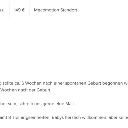
149
Euro
ez.
B
149 €
Mecomotion Standort
e
g
i
n
n
t
a
m
:
7
g sollte ca. 6 Wochen nach einer spontanen Geburt begonnen 
.
 8 Wochen nach der Geburt.
D
e
cher sein, schreib uns gerne eine Mail.
z
.
amt 8 Trainingseinheiten. Babys herzlich willkommen, aber keine 