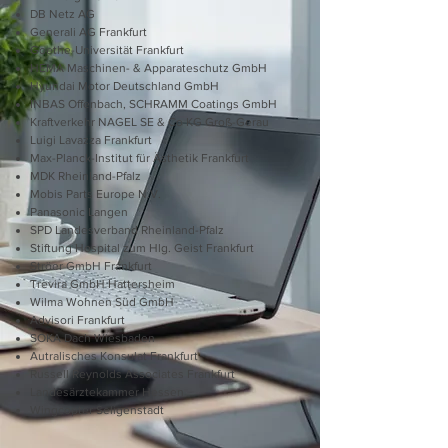
DB Netz AG
Generali AG Frankfurt
Goethe-Universität Frankfurt
HEMA Maschinen- & Apparateschutz GmbH
Hyundai Motor Deutschland GmbH
INBAS Offenbach, SCHRAMM Coatings GmbH
Kraftverkehr NAGEL SE & Co KG Groß-Gerau
Luigi Lavazza Frankfurt
Max-Planck-Institut für Ästhetik Frankfurt
MDK Rheinland-Pfalz
Mobis Parts Europe N.V.
Panasonic Langen
SPD Landesverband Rheinland-Pfalz
Stiftung Hospital zum Hlg. Geist Frankfurt
Ströer GmbH Frankfurt
Trevira GmbH Hattersheim
Wilma Wohnen Süd GmbH
Advisori Frankfurt
SOKA Dach Wiesbaden
Autralisches Konsulat Frankfurt
Russell Reynolds Associates Frankfurt
Landesärztekammer Hessen
Wingcopter Seligenstadt