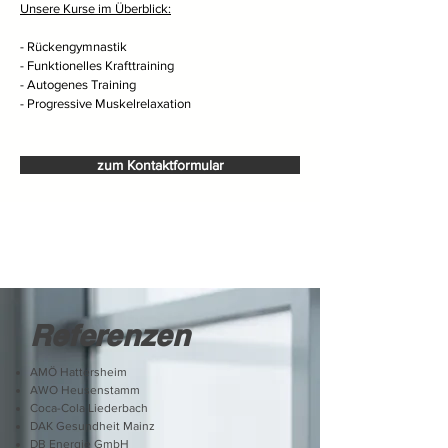
Unsere Kurse im Überblick:
- Rückengymnastik
- Funktionelles Krafttraining
- Autogenes Training
- Progressive Muskelrelaxation
zum Kontaktformular
Referenzen
AMÖ Hattersheim
AWO Heusenstamm
Coca-Cola Liederbach
DAK Gesundheit Mainz
DB Energie GmbH