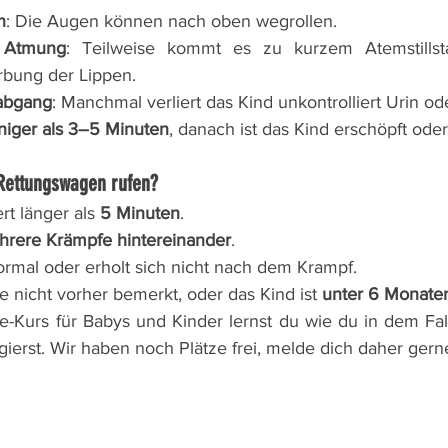
n
: Die Augen können nach oben wegrollen.
 Atmung
: Teilweise kommt es zu kurzem Atemstillst
rbung der Lippen.
labgang
: Manchmal verliert das Kind unkontrolliert Urin od
iger als 3–5 Minuten
, danach ist das Kind erschöpft oder s
Rettungswagen rufen?
t länger als 
5 Minuten
.
rere Krämpfe hintereinander
.
ormal oder erholt sich nicht nach dem Krampf.
 nicht vorher bemerkt, oder das Kind ist 
unter 6 Monaten
e-Kurs für Babys und Kinder lernst du wie du in dem Fall 
gierst. Wir haben noch Plätze frei, melde dich daher gern