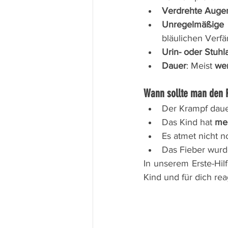
Verdrehte Auge
Unregelmäßige
bläulichen Verfä
Urin- oder Stuh
Dauer
: Meist 
wen
Wann sollte man den 
Der Krampf dauer
Das Kind hat 
meh
Es atmet nicht n
Das Fieber wurde
In unserem Erste-Hilf
Kind und für dich rea