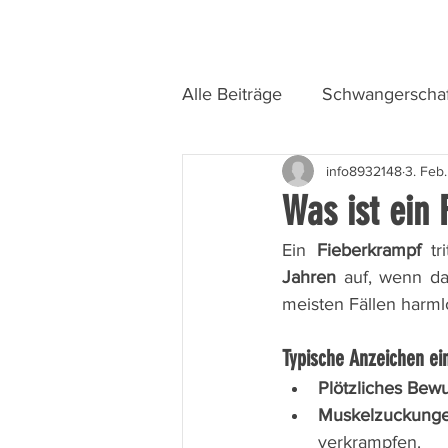
Alle Beiträge
Schwangerschaf
info8932148
3. Feb
Was ist ein
Ein 
Fieberkrampf
 tr
Jahren
 auf, wenn da
meisten Fällen harml
Typische Anzeichen ei
Plötzliches Bewu
Muskelzuckung
verkrampfen.