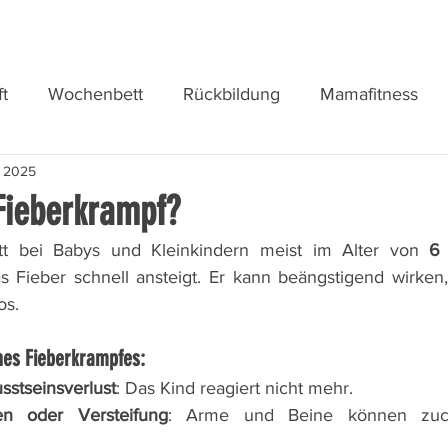
t
Wochenbett
Rückbildung
Mamafitness
. 2025
 Fieberkrampf?
itt bei Babys und Kleinkindern meist im Alter von 
6 
s Fieber schnell ansteigt. Er kann beängstigend wirken, 
os.
nes Fieberkrampfes:
sstseinsverlust
: Das Kind reagiert nicht mehr.
en oder Versteifung
: Arme und Beine können zuck