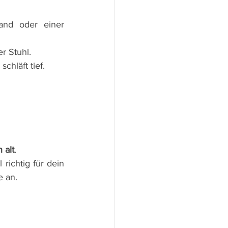
and oder einer 
er Stuhl.
chläft tief.
 alt
.
richtig für dein 
e an. 