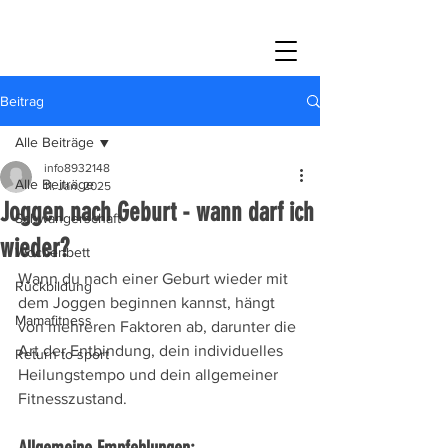
Beitrag
Alle Beiträge
info8932148
Alle Beiträge
11. Jan. 2025
Joggen nach Geburt - wann darf ich
Schwangerschaft
wieder?
Wochenbett
Wann du nach einer Geburt wieder mit 
Rückbildung
dem Joggen beginnen kannst, hängt 
Mamafitness
von mehreren Faktoren ab, darunter die 
Art der Entbindung, dein individuelles 
Return to sport
Heilungstempo und dein allgemeiner 
Fitnesszustand.