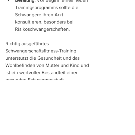
Beratung:
 Vor Beginn eines neuen 
Trainingsprogramms sollte die 
Schwangere ihren Arzt 
konsultieren, besonders bei 
Risikoschwangerschaften.
Richtig ausgeführtes 
Schwangerschaftsfitness-Training 
unterstützt die Gesundheit und das 
Wohlbefinden von Mutter und Kind und 
ist ein wertvoller Bestandteil einer 
gesunden Schwangerschaft.
Wir haben noch Plätze in unseren 
beiden SCHWANGERFIT-Kursen frei. 
Melde dich gleich an und sicherer dir 
deinen 8-Wochen-Platz. 