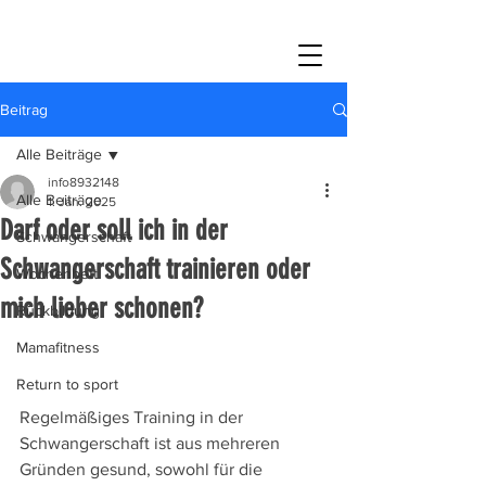
Beitrag
Alle Beiträge
info8932148
Alle Beiträge
1. Jan. 2025
Darf oder soll ich in der
Schwangerschaft
Schwangerschaft trainieren oder
Wochenbett
mich lieber schonen?
Rückbildung
Schwangerschaftsfitness 
Mamafitness
Hattersheim MTK
Return to sport
Regelmäßiges Training in der 
Schwangerschaft ist aus mehreren 
Gründen gesund, sowohl für die 