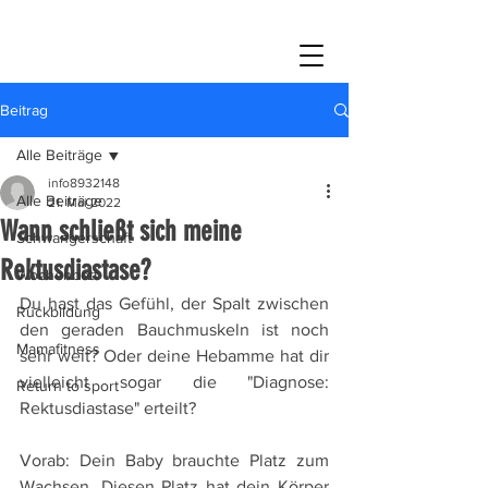
Beitrag
Alle Beiträge
info8932148
Alle Beiträge
21. Mai 2022
Wann schließt sich meine
Schwangerschaft
Rektusdiastase?
Wochenbett
Du hast das Gefühl, der Spalt zwischen 
Rückbildung
den geraden Bauchmuskeln ist noch 
Mamafitness
sehr weit? Oder deine Hebamme hat dir 
vielleicht sogar die "Diagnose: 
Return to sport
Rektusdiastase" erteilt?
Vorab: Dein Baby brauchte Platz zum 
Wachsen. Diesen Platz hat dein Körper 