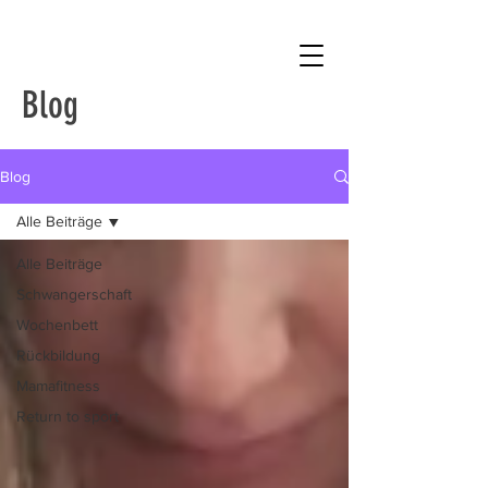
Blog
Blog
Alle Beiträge
Alle Beiträge
Schwangerschaft
Wochenbett
Rückbildung
Mamafitness
Return to sport